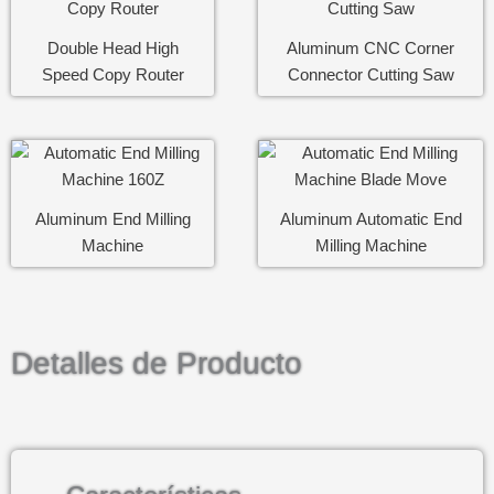
o
*
M
By WhatsApp
n
e
e
Both are ok
Double Head High
Aluminum CNC Corner
n
*
The Other
s
Speed Copy Router
Connector Cutting Saw
a
j
=
e
*
Which is the best way to
contact with you?
*
Enviar
By Email
By WhatsApp
Both are ok
Aluminum End Milling
Aluminum Automatic End
The Other
Machine
Milling Machine
=
Enviar
Detalles de Producto