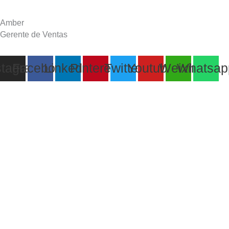
Amber
Gerente de Ventas
stagram
Facebook
Linkedin
Pinterest
Twitter
Youtube
Weixin
Whatsap