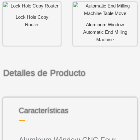
By Email
By WhatsApp
Both are ok
Lock Hole Copy
The Other
Router
Aluminum Window
Automatic End Milling
=
Machine
Enviar
Detalles de Producto
Características