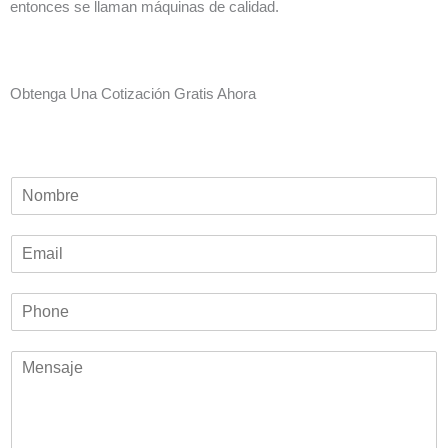
entonces se llaman máquinas de calidad.
Obtenga Una Cotización Gratis Ahora
N
o
m
E
b
m
r
a
e
P
i
*
h
l
o
*
M
n
e
e
n
*
s
a