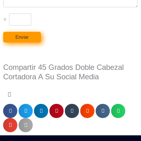
j
e
*
=
Enviar
Compartir 45 Grados Doble Cabezal
Cortadora A Su Social Media