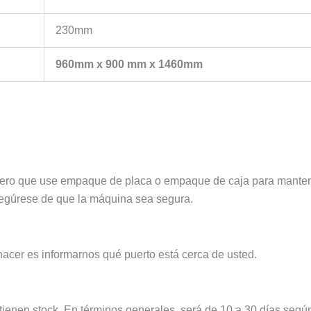
230mm
960mm x 900 mm x 1460mm
ero que use empaque de placa o empaque de caja para manten
asegúrese de que la máquina sea segura.
acer es informarnos qué puerto está cerca de usted.
ienen stock. En términos generales, será de 10 a 30 días según