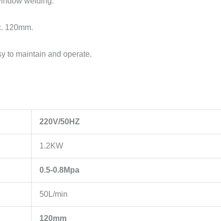
window welding.
x. 120mm.
 to maintain and operate.
220V/50HZ
1.2KW
0.5-0.8Mpa
50L/min
120mm