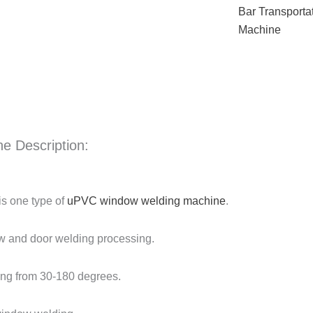
Bar Transporta
Machine
ok
The Other
e Description:
ok
The Other
s one type of
uPVC window welding machine
.
 and door welding processing.
ing from 30-180 degrees.