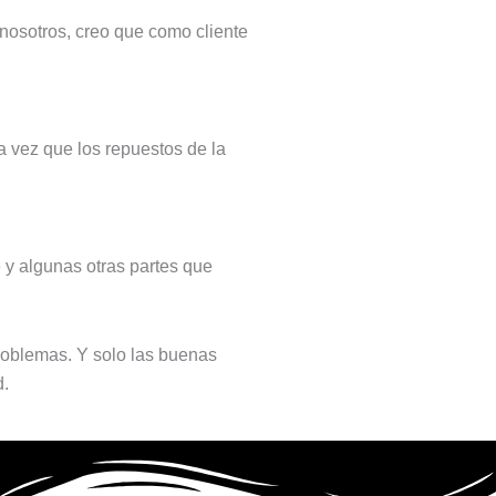
 nosotros, creo que como cliente
a vez que los repuestos de la
 y algunas otras partes que
roblemas. Y solo las buenas
d.