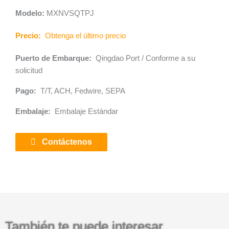
Modelo:
MXNVSQTPJ
Precio:
Obtenga el último precio
Puerto de Embarque:
Qingdao Port / Conforme a su
solicitud
Pago:
T/T, ACH, Fedwire, SEPA
Embalaje:
Embalaje Estándar
Contáctenos
También te puede interesar
N