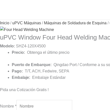
Ir
Search...
al
contenido
Inicio
/
uPVC Máquinas
/
Máquinas de Soldadura de Esquina
/
uPVC Window Four Head Welding Mac
Modelo:
SHZ4-120X4500
Precio:
Obtenga el último precio
Puerto de Embarque:
Qingdao Port / Conforme a su sol
Pago:
T/T, ACH, Fedwire, SEPA
Embalaje:
Embalaje Estándar
Pida una Cotización Gratis !
Nombre
*