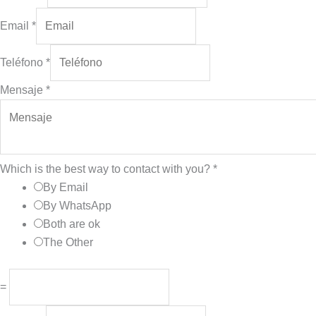
Email
*
Teléfono
*
Mensaje
*
Which is the best way to contact with you?
*
By Email
By WhatsApp
Both are ok
The Other
=